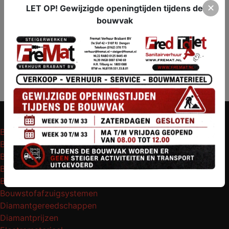
Steigers ladders & klimmaterieel
✕
LET OP! Gewijzigde openingtijden tijdens de
Transport middelen
bouwvak
Tuingereedschap
Veiligheidsmaterieel
Verwarming & bouwdrogers
Bekistingsmaterieel
Betonbewerkings machines
Boor-en breekhamers
Bouwliften & ladderliften
Bouwplaatsaccommodatie
Bouwstofafzuigsystemen
Diamantgereedschappen
Diamantprijzen