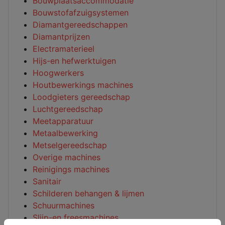
Bouwplaatsaccommodatie
Bouwstofafzuigsystemen
Diamantgereedschappen
Diamantprijzen
Electramaterieel
Hijs-en hefwerktuigen
Hoogwerkers
Houtbewerkings machines
Loodgieters gereedschap
Luchtgereedschap
Meetapparatuur
Metaalbewerking
Metselgereedschap
Overige machines
Reinigings machines
Sanitair
Schilderen behangen & lijmen
Schuurmachines
Slijp-en freesmachines