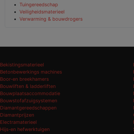
Tuingereedschap
Veiligheidsmaterieel
Verwarming & bouwdrogers
Bekistingsmaterieel
Betonbewerkings machines
Boor-en breekhamers
Bouwliften & ladderliften
Bouwplaatsaccommodatie
Bouwstofafzuigsystemen
Diamantgereedschappen
Diamantprijzen
Electramaterieel
Hijs-en hefwerktuigen