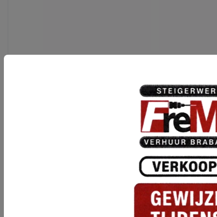
Categorieën
Bekistingsmaterieel
Betonbewerkings machines
Boor-en breekhamers
Bouwliften & ladderliften
Bouwplaatsaccommodatie
Bouwstofafzuigsystemen