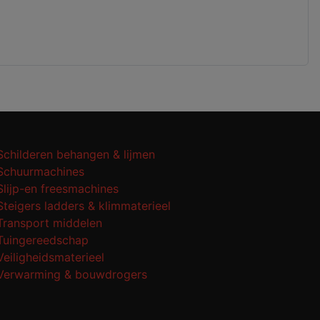
Schilderen behangen & lijmen
Schuurmachines
Slijp-en freesmachines
Steigers ladders & klimmaterieel
Transport middelen
Tuingereedschap
Veiligheidsmaterieel
Verwarming & bouwdrogers