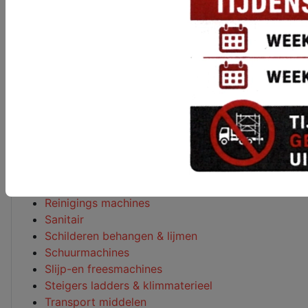
Diamantgereedschappen
Diamantprijzen
Electramaterieel
Hijs-en hefwerktuigen
Hoogwerkers
Houtbewerkings machines
Loodgieters gereedschap
Luchtgereedschap
Meetapparatuur
Metaalbewerking
Metselgereedschap
Overige machines
Reinigings machines
Sanitair
Schilderen behangen & lijmen
Schuurmachines
Slijp-en freesmachines
Steigers ladders & klimmaterieel
Transport middelen