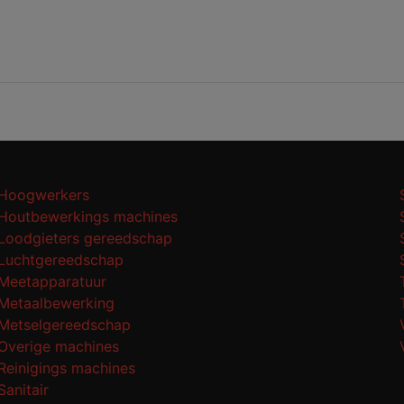
Hoogwerkers
Houtbewerkings machines
Loodgieters gereedschap
Luchtgereedschap
Meetapparatuur
Metaalbewerking
Metselgereedschap
Overige machines
Reinigings machines
Sanitair