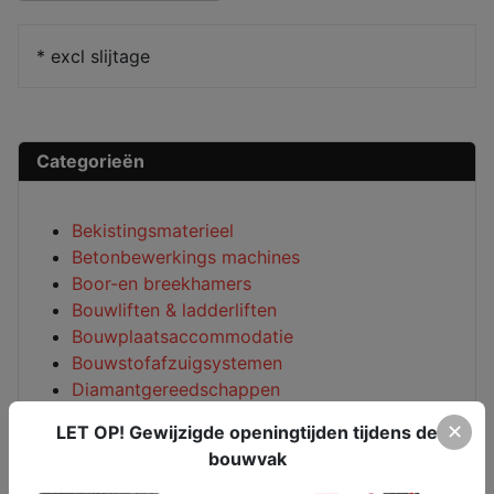
* excl slijtage
Categorieën
Bekistingsmaterieel
Betonbewerkings machines
Boor-en breekhamers
Bouwliften & ladderliften
Bouwplaatsaccommodatie
Bouwstofafzuigsystemen
Diamantgereedschappen
Diamantprijzen
✕
LET OP! Gewijzigde openingtijden tijdens de
Electramaterieel
bouwvak
Hijs-en hefwerktuigen