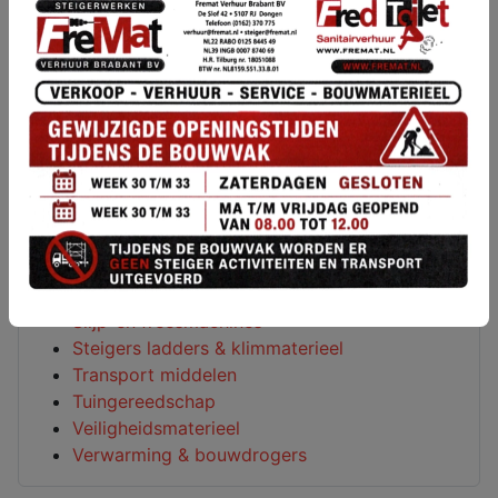
Hoogwerkers
Houtbewerkings machines
Loodgieters gereedschap
Luchtgereedschap
Meetapparatuur
Metaalbewerking
Metselgereedschap
Overige machines
Reinigings machines
Sanitair
Schilderen behangen & lijmen
Schuurmachines
Slijp-en freesmachines
Steigers ladders & klimmaterieel
Transport middelen
Tuingereedschap
Veiligheidsmaterieel
Verwarming & bouwdrogers