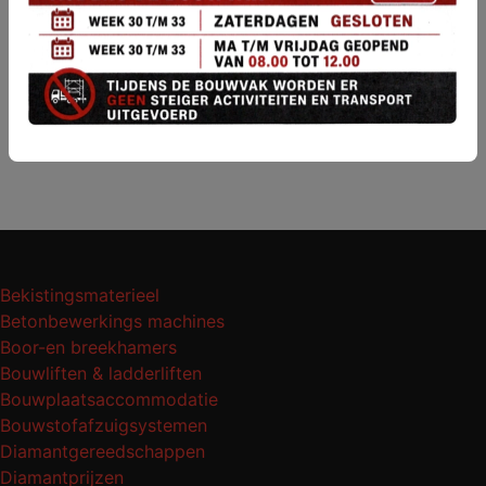
Steigers ladders & klimmaterieel
Transport middelen
Tuingereedschap
Veiligheidsmaterieel
Verwarming & bouwdrogers
Bekistingsmaterieel
Betonbewerkings machines
Boor-en breekhamers
Bouwliften & ladderliften
Bouwplaatsaccommodatie
Bouwstofafzuigsystemen
Diamantgereedschappen
Diamantprijzen