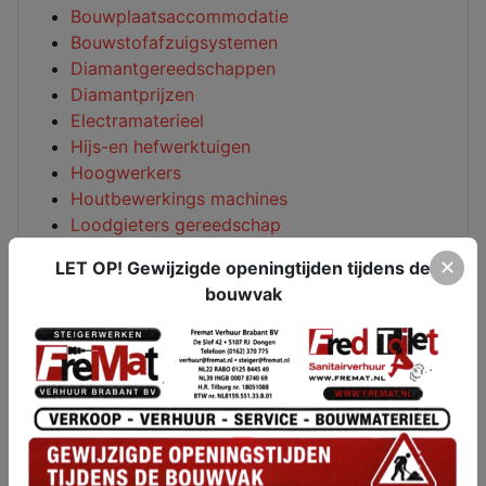
Bouwplaatsaccommodatie
Bouwstofafzuigsystemen
Diamantgereedschappen
Diamantprijzen
Electramaterieel
Hijs-en hefwerktuigen
Hoogwerkers
Houtbewerkings machines
Loodgieters gereedschap
Luchtgereedschap
✕
LET OP! Gewijzigde openingtijden tijdens de
Meetapparatuur
bouwvak
Metaalbewerking
Metselgereedschap
Overige machines
Reinigings machines
Sanitair
Schilderen behangen & lijmen
Schuurmachines
Slijp-en freesmachines