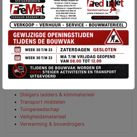
Houtbewerkings machines
Loodgieters gereedschap
Luchtgereedschap
Meetapparatuur
Metaalbewerking
Metselgereedschap
Overige machines
Reinigings machines
Sanitair
Schilderen behangen & lijmen
Schuurmachines
Slijp-en freesmachines
Steigers ladders & klimmaterieel
Transport middelen
Tuingereedschap
Veiligheidsmaterieel
Verwarming & bouwdrogers