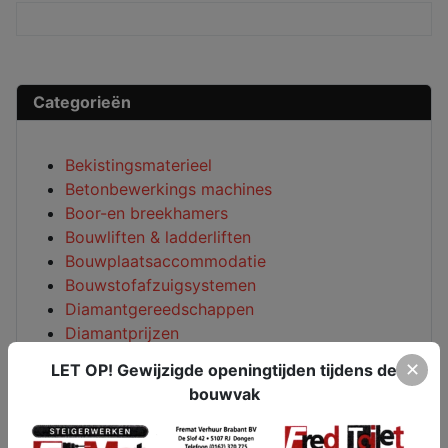
Categorieën
Bekistingsmaterieel
Betonbewerkings machines
Boor-en breekhamers
Bouwliften & ladderliften
Bouwplaatsaccommodatie
Bouwstofafzuigsystemen
Diamantgereedschappen
Diamantprijzen
Electramaterieel
✕
LET OP! Gewijzigde openingtijden tijdens de
Hijs-en hefwerktuigen
bouwvak
Hoogwerkers
Houtbewerkings machines