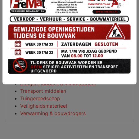
Loodgieters gereedschap
Luchtgereedschap
Meetapparatuur
Metaalbewerking
Metselgereedschap
Overige machines
Reinigings machines
Sanitair
Schilderen behangen & lijmen
Schuurmachines
Slijp-en freesmachines
Steigers ladders & klimmaterieel
Transport middelen
Tuingereedschap
Veiligheidsmaterieel
Verwarming & bouwdrogers