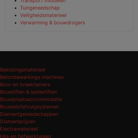
Transport middelen
Tuingereedschap
Veiligheidsmaterieel
Verwarming & bouwdrogers
Bekistingsmaterieel
Betonbewerkings machines
Boor-en breekhamers
Bouwliften & ladderliften
Bouwplaatsaccommodatie
Bouwstofafzuigsystemen
Diamantgereedschappen
Diamantprijzen
Electramaterieel
Hijs-en hefwerktuigen