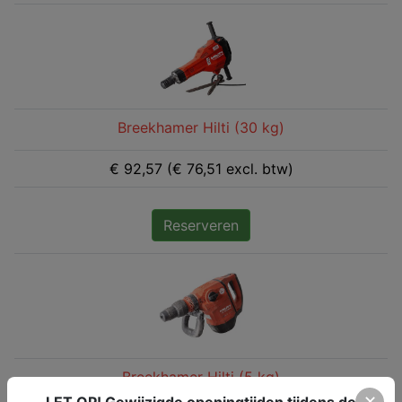
Breekhamer Hilti (30 kg)
€ 92,57 (€ 76,51 excl. btw)
Reserveren
Breekhamer Hilti (5 kg)
✕
LET OP! Gewijzigde openingtijden tijdens de