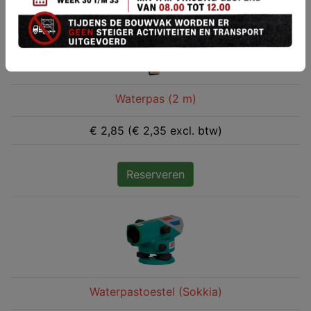
Waterpas (2 m)
€ 2,85 (€ 2,35 excl. btw)
Reserveren
Waterpastoestel (Sokkia)