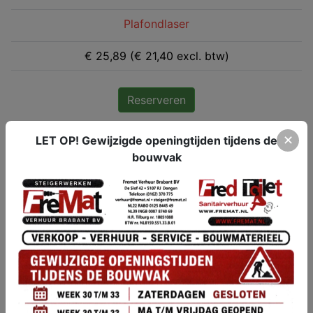
Plafondlaser
€ 25,89 (€ 21,40 excl. btw)
Reserveren
✕
LET OP! Gewijzigde openingtijden tijdens de
bouwvak
Theodoliet
€ 106,81 (€ 88,28 excl. btw)
Reserveren