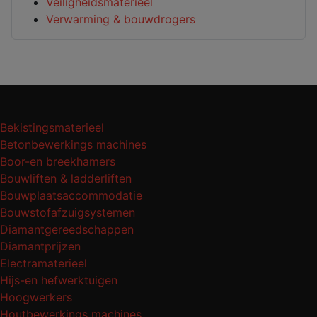
Veiligheidsmaterieel
Verwarming & bouwdrogers
Bekistingsmaterieel
Betonbewerkings machines
Boor-en breekhamers
Bouwliften & ladderliften
Bouwplaatsaccommodatie
Bouwstofafzuigsystemen
Diamantgereedschappen
Diamantprijzen
Electramaterieel
Hijs-en hefwerktuigen
Hoogwerkers
Houtbewerkings machines