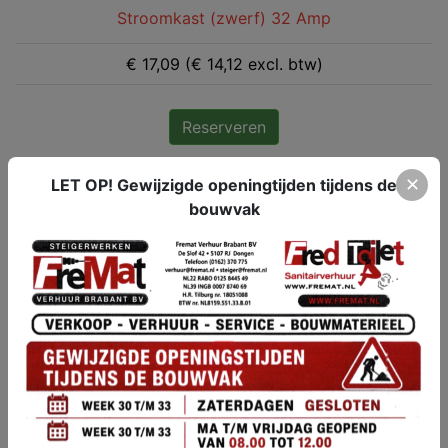
Stroomkast (zwerf) 32 Amp
€ 17,09 (€ 14,12 excl. btw)
Reserveren
✕
LET OP! Gewijzigde openingtijden tijdens de
bouwvak
Stroomkast (zwerf) 63 Amp
€ 21,36 (€ 17,66 excl. btw)
Reserveren