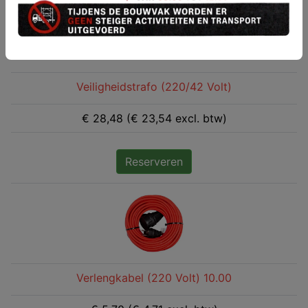
Veiligheidstrafo (220/42 Volt)
€ 28,48 (€ 23,54 excl. btw)
Reserveren
Verlengkabel (220 Volt) 10.00