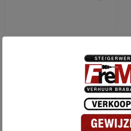
*excl. slijtage zaagblad
Categorieën
Bekistingsmaterieel
Betonbewerkings machines
Boor-en breekhamers
Bouwliften & ladderliften
Bouwplaatsaccommodatie