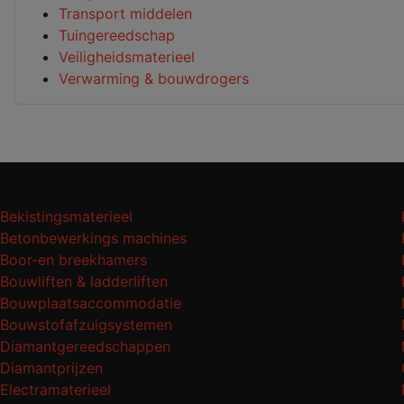
Transport middelen
Tuingereedschap
Veiligheidsmaterieel
Verwarming & bouwdrogers
Bekistingsmaterieel
Betonbewerkings machines
Boor-en breekhamers
Bouwliften & ladderliften
Bouwplaatsaccommodatie
Bouwstofafzuigsystemen
Diamantgereedschappen
Diamantprijzen
Electramaterieel