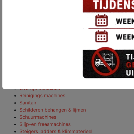
Bouwstofafzuigsystemen
Diamantgereedschappen
Diamantprijzen
Electramaterieel
Hijs-en hefwerktuigen
Hoogwerkers
Houtbewerkings machines
Loodgieters gereedschap
Luchtgereedschap
Meetapparatuur
Metaalbewerking
Metselgereedschap
Overige machines
Reinigings machines
Sanitair
Schilderen behangen & lijmen
Schuurmachines
Slijp-en freesmachines
Steigers ladders & klimmaterieel