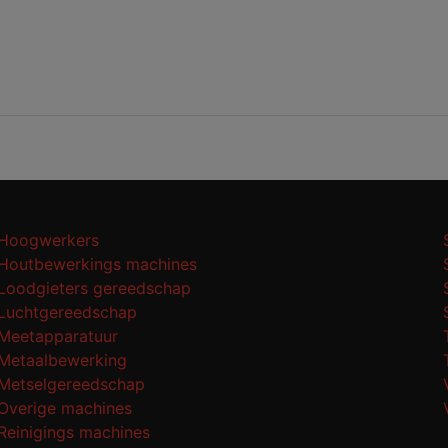
Hoogwerkers
Houtbewerkings machines
Loodgieters gereedschap
Luchtgereedschap
Meetapparatuur
Metaalbewerking
Metselgereedschap
Overige machines
Reinigings machines