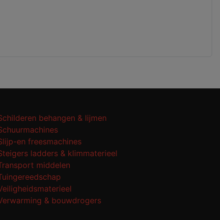
Schilderen behangen & lijmen
Schuurmachines
Slijp-en freesmachines
Steigers ladders & klimmaterieel
Transport middelen
Tuingereedschap
Veiligheidsmaterieel
Verwarming & bouwdrogers