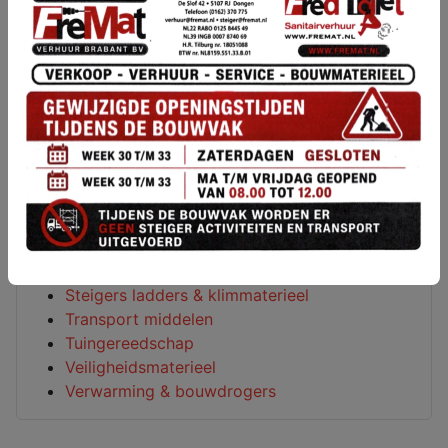
Houtbewerkings machines
Loodgieters gereedschap
Luchtgereedschap
Meetapparatuur
Metaalbewerking
Metselgereedschap
Overige machines
Reinigings machines
Sanitair
Schilderen behangen & lijmen
Schuurmachines
Slijp-en freesmachines
Steigers ladders & klimmaterieel
Transport middelen
Tuingereedschap
Veiligheidsmaterieel
Verwarming & bouwdrogers